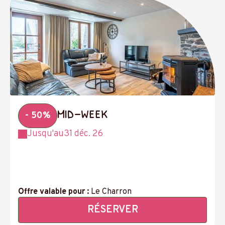
mid-week
- 50%
Jusqu'au
31 déc. 26
Offre valable pour :
Le Charron
RÉSERVER